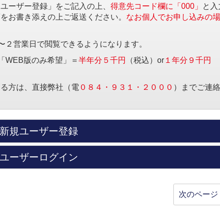
規ユーザー登録」をご記入の上、
得意先コード欄に「000」
と入
項をお書き添えの上ご返送ください。
なお個人でお申し込みの
〜２営業日で閲覧できるようになります。
「WEB版のみ希望」＝
半年分５千円
（税込）or
１年分９千円
する方は、直接弊社（電
０８４・９３１・２０００
）までご連
新規ユーザー登録
ユーザーログイン
次のページ 