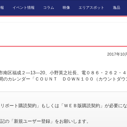
情報
イベント情報
コラム
映像
エリアスポット
逸品
2017年10
南区福成２―13―20、小野英之社長、電０８６・２６２・
間のカレンダー「ＣＯＵＮＴ ＤＯＷＮ１００（カウントダウ
。
済リポート購読契約」もしくは「ＷＥＢ版購読契約」が必要に
下記の「新規ユーザー登録」をお願いします。