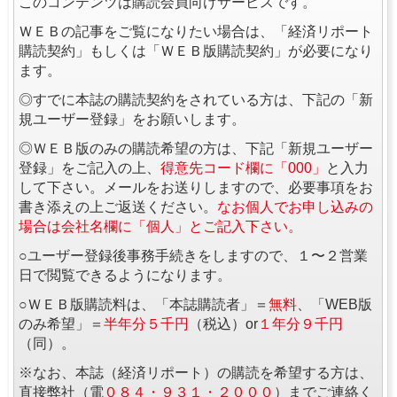
このコンテンツは購読会員向けサービスです。
ＷＥＢの記事をご覧になりたい場合は、「経済リポート
購読契約」もしくは「ＷＥＢ版購読契約」が必要になり
ます。
◎すでに本誌の購読契約をされている方は、下記の「新
規ユーザー登録」をお願いします。
◎ＷＥＢ版のみの購読希望の方は、下記「新規ユーザー
登録」をご記入の上、
得意先コード欄に「000」
と入力
して下さい。メールをお送りしますので、必要事項をお
書き添えの上ご返送ください。
なお個人でお申し込みの
場合は会社名欄に「個人」とご記入下さい。
○ユーザー登録後事務手続きをしますので、１〜２営業
日で閲覧できるようになります。
○ＷＥＢ版購読料は、「本誌購読者」＝
無料
、「WEB版
のみ希望」＝
半年分５千円
（税込）or
１年分９千円
（同）。
※なお、本誌（経済リポート）の購読を希望する方は、
直接弊社（電
０８４・９３１・２０００
）までご連絡く