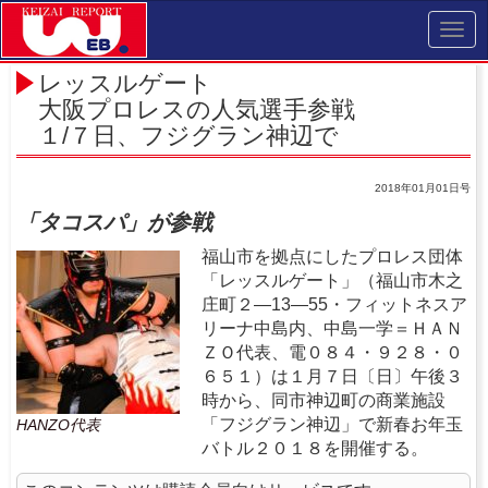
Toggl
navig
レッスルゲート
大阪プロレスの人気選手参戦
１/７日、フジグラン神辺で
2018年01月01日号
「タコスパ」が参戦
福山市を拠点にしたプロレス団体
「レッスルゲート」（福山市木之
庄町２―13―55・フィットネスア
リーナ中島内、中島一学＝ＨＡＮ
ＺＯ代表、電０８４・９２８・０
６５１）は１月７日〔日〕午後３
時から、同市神辺町の商業施設
「フジグラン神辺」で新春お年玉
HANZO代表
バトル２０１８を開催する。