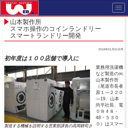
Toggl
navig
山本製作所
スマホ操作のコインランドリー
スマートランドリー開発
2018年01月01日号
初年度は１００店舗で導入に
業務用洗濯機
など製造の㈱
山本製作所
（尾道市長者
原１―２２０
―19、山本
尚平社長、電
０８４８・
48・５３０
０）はスマー
製造する機械を説明する営業部課長の高岡耕司さ