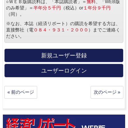
○ＷＥＢ版購読料は、「本誌購読者」＝
無料
、「WEB版
のみ希望」＝
半年分５千円
（税込）or
１年分９千円
（同）。
※なお、本誌（経済リポート）の購読を希望する方は、
直接弊社（電
０８４・９３１・２０００
）までご連絡く
ださい。
新規ユーザー登録
ユーザーログイン
« 前のページ
次のページ »