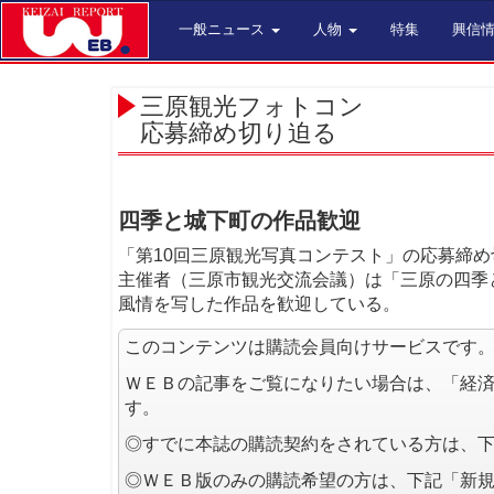
一般ニュース
人物
特集
興信
三原観光フォトコン
応募締め切り迫る
四季と城下町の作品歓迎
「第10回三原観光写真コンテスト」の応募締め
主催者（三原市観光交流会議）は「三原の四季
風情を写した作品を歓迎している。
このコンテンツは購読会員向けサービスです
ＷＥＢの記事をご覧になりたい場合は、「経
す。
◎すでに本誌の購読契約をされている方は、
◎ＷＥＢ版のみの購読希望の方は、下記「新