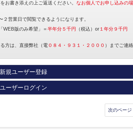
項をお書き添えの上ご返送ください。
なお個人でお申し込みの
〜２営業日で閲覧できるようになります。
「WEB版のみ希望」＝
半年分５千円
（税込）or
１年分９千円
する方は、直接弊社（電
０８４・９３１・２０００
）までご連
新規ユーザー登録
ユーザーログイン
次のページ 