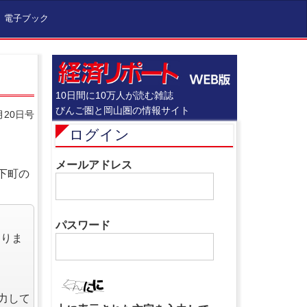
電子ブック
10日間に10万人が読む雑誌
びんご圏と岡山圏の情報サイト
月20日号
ログイン
メールアドレス
下町の
パスワード
なりま
力して