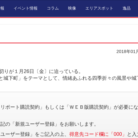
情報
イベント情報
コラム
映像
エリアスポット
逸品
2018年01
切りが１月26日〔金〕に迫っている。
と城下町」をテーマとして、情緒あふれる四季折々の風景や城
。
済リポート購読契約」もしくは「ＷＥＢ版購読契約」が必要に
下記の「新規ユーザー登録」をお願いします。
規ユーザー登録」をご記入の上、
得意先コード欄に「000」
と入