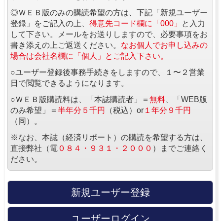
◎ＷＥＢ版のみの購読希望の方は、下記「新規ユーザー
登録」をご記入の上、
得意先コード欄に「000」
と入力
して下さい。メールをお送りしますので、必要事項をお
書き添えの上ご返送ください。
なお個人でお申し込みの
場合は会社名欄に「個人」とご記入下さい。
○ユーザー登録後事務手続きをしますので、１〜２営業
日で閲覧できるようになります。
○ＷＥＢ版購読料は、「本誌購読者」＝
無料
、「WEB版
のみ希望」＝
半年分５千円
（税込）or
１年分９千円
（同）。
※なお、本誌（経済リポート）の購読を希望する方は、
直接弊社（電
０８４・９３１・２０００
）までご連絡く
ださい。
新規ユーザー登録
ユーザーログイン