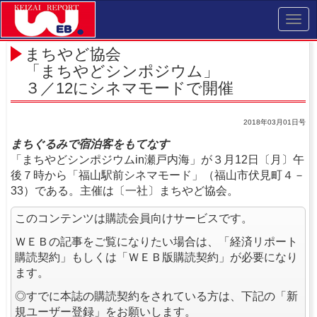
Toggl
navig
まちやど協会
「まちやどシンポジウム」
３／12にシネマモードで開催
2018年03月01日号
まちぐるみで宿泊客をもてなす
「まちやどシンポジウムin瀬戸内海」が３月12日〔月〕午
後７時から「福山駅前シネマモード」（福山市伏見町４－
33）である。主催は〔一社〕まちやど協会。
このコンテンツは購読会員向けサービスです。
ＷＥＢの記事をご覧になりたい場合は、「経済リポート
購読契約」もしくは「ＷＥＢ版購読契約」が必要になり
ます。
◎すでに本誌の購読契約をされている方は、下記の「新
規ユーザー登録」をお願いします。