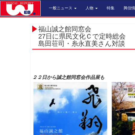
一般ニュース
人物
特集
興信
福山誠之館同窓会
27日に県民文化Ｃで定時総会
島田荘司・糸永直美さん対談
２２日から誠之館同窓会作品展も