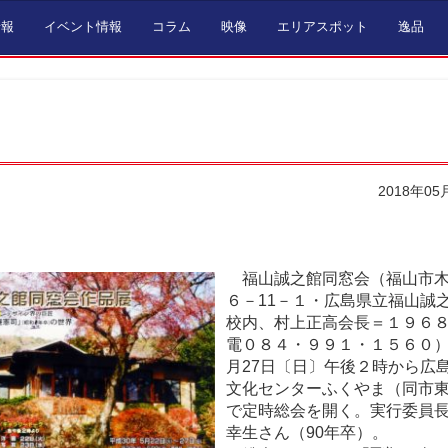
情報
イベント情報
コラム
映像
エリアスポット
逸品
2018年05
福山誠之館同窓会（福山市木
６－11－１・広島県立福山誠
校内、村上正高会長＝１９６
電０８４・９９１・１５６０
月27日〔日〕午後２時から広
文化センターふくやま（同市
で定時総会を開く。実行委員
幸生さん（90年卒）。