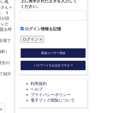
上に表示された文字を入力して
い風
ください。
子さん＝
後、３
司が語
テレビ
ログイン情報を記憶
題を呼
会場で
西町）
新規ユーザー登録
校生の
パスワードをお忘れですか ?
て紹介
利用規約
ヘルプ
プライバシーポリシー
電子ブック閲覧について
»