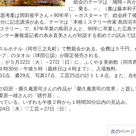
総会のテーマは「飛翔～向か
に、乗る。～」（書は藤本和
副題考案は岡田俊平さん＝90年卒）＝ポスター＝で、総会終了
0分に記念講演がある。テーマは「本格ミステリー作家 島田荘
ステリー」で、67年卒業の島田さんと、90年に卒業した広島
ンサー兼報道記者の糸永直美さんが対談する初めての試みで話
スルホテル（同市三之丸町）で懇親会がある。会費は５千円。
ープ」のタオル（球団公認）が限定発売される。
」が５月22日〔火〕－27日〔日〕に、ふくやま美術館（同市
９時30分－午後５時（最終日は４時まで）。入場無料。
1点、書29点、写真17点、工芸25点の計１１４点。また、在
の巨匠・榮久庵憲司さんの作品が「榮久庵憲司の世界」と題し
栗原一雄さんの「聴竹居」。
ている。いずれも午後２時から１時間30分以内の見込み。
24日〔木〕▽工芸＝27日〔日〕。
次のページ 