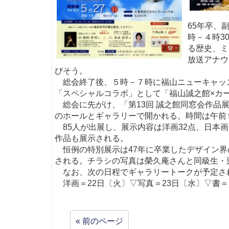
65年卒、
時－４時3
る歴史、ミ
放送アナウ
びそう。
総会終了後、５時－７時に福山ニューキャッ
「スペシャルコラボ」として「福山誠之館×カ
総会に先がけ、「第13回 誠之館同窓会作品展
のホールとギャラリーで開かれる。時間は午前
85人が出展し、展示内容は洋画32点、日本画1
作品も展示される。
恒例の特別展示は47年に卒業したデザイン界
される。チラシの写真は榮久庵さんと同級生・
なお、次の日程でギャラリートークが予定され
洋画＝22日〔火〕▽写真＝23日〔水〕▽書＝
« 前のページ