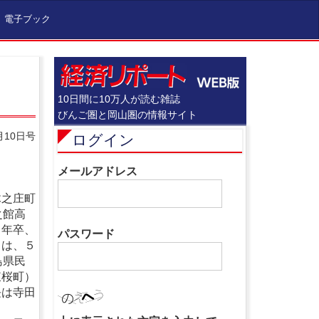
電子ブック
10日間に10万人が読む雑誌
びんご圏と岡山圏の情報サイト
月10日号
ログイン
メールアドレス
之庄町
之館高
８年卒、
パスワード
）は、５
島県民
東桜町）
長は寺田