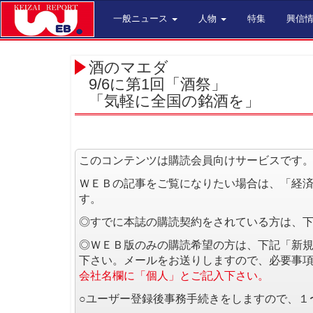
一般ニュース
人物
特集
興信
酒のマエダ
9/6に第1回「酒祭」
「気軽に全国の銘酒を」
このコンテンツは購読会員向けサービスです
ＷＥＢの記事をご覧になりたい場合は、「経
す。
◎すでに本誌の購読契約をされている方は、
◎ＷＥＢ版のみの購読希望の方は、下記「新
下さい。メールをお送りしますので、必要事
会社名欄に「個人」とご記入下さい。
○ユーザー登録後事務手続きをしますので、１