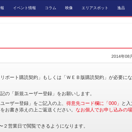
情報
イベント情報
コラム
映像
エリアスポット
逸品
2014年08
。
済リポート購読契約」もしくは「ＷＥＢ版購読契約」が必要に
下記の「新規ユーザー登録」をお願いします。
規ユーザー登録」をご記入の上、
得意先コード欄に「000」
と入
項をお書き添えの上ご返送ください。
なお個人でお申し込みの
〜２営業日で閲覧できるようになります。