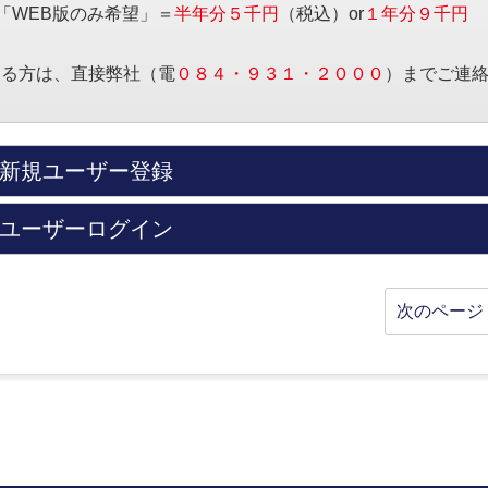
「WEB版のみ希望」＝
半年分５千円
（税込）or
１年分９千円
する方は、直接弊社（電
０８４・９３１・２０００
）までご連
新規ユーザー登録
ユーザーログイン
次のページ 