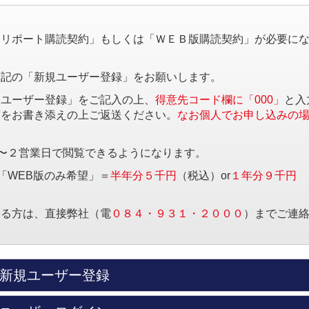
。
済リポート購読契約」もしくは「ＷＥＢ版購読契約」が必要に
下記の「新規ユーザー登録」をお願いします。
規ユーザー登録」をご記入の上、
得意先コード欄に「000」
と入
項をお書き添えの上ご返送ください。
なお個人でお申し込みの
〜２営業日で閲覧できるようになります。
「WEB版のみ希望」＝
半年分５千円
（税込）or
１年分９千円
する方は、直接弊社（電
０８４・９３１・２０００
）までご連
新規ユーザー登録