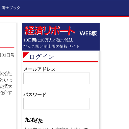
電子ブック
10日間に10万人が読む雑誌
びんご圏と岡山圏の情報サイト
月01日号
ログイン
メールアドレス
幸治社
といっ
染拡大
紹介す
パスワード