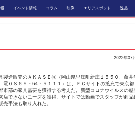
情報
イベント情報
コラム
映像
エリアスポット
逸品
2022年07
具製造販売のＡＫＡＳＥ㈱（岡山県里庄町新庄１５５０、藤井
、電０８６５・64・５１１１）は、ＥＣサイトの拡充で東京都
都市部の家具需要を獲得する考えだ。新型コロナウイルスの感
来店できないニーズを獲得。サイトでは動画でスタッフが商品
販売手法も取り入れた。