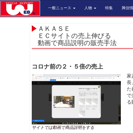
一般ニュース
人物
特集
興信
ＡＫＡＳＥ
ＥＣサイトの売上伸びる
動画で商品説明の販売手法
コロナ前の２・５倍の売上
家
長
た
で
る
サイトでは動画で商品説明をする