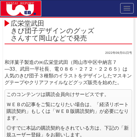
Toggl
navig
広栄堂武田
きび団子デザインのグッズ
さんすて岡山などで発売
2022年09月01日号
和洋菓子製造の㈱広栄堂武田（岡山市中区中納言７
―33、武田一平社長、電０８６・２７２・２２６５）は
人気のきび団子３種類のイラストをデザインしたマスキン
グテープやクリアファイルなどグッズ販売を始めた。
このコンテンツは購読会員向けサービスです。
ＷＥＢの記事をご覧になりたい場合は、「経済リポート
購読契約」もしくは「ＷＥＢ版購読契約」が必要になり
ます。
◎すでに本誌の購読契約をされている方は、下記の「新
規ユーザー登録」をお願いします。