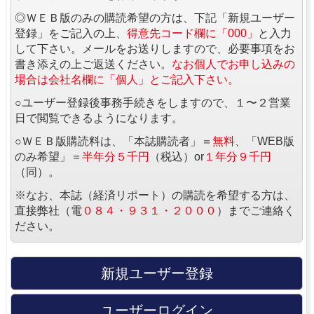
◎ＷＥＢ版のみの購読希望の方は、下記「新規ユーザー
登録」をご記入の上、
得意先コード欄に「000」
と入力
して下さい。メールをお送りしますので、必要事項をお
書き添えの上ご返送ください。
なお個人でお申し込みの
場合は会社名欄に「個人」とご記入下さい。
○ユーザー登録後事務手続きをしますので、１〜２営業
日で閲覧できるようになります。
○ＷＥＢ版購読料は、「本誌購読者」＝
無料
、「WEB版
のみ希望」＝
半年分５千円
（税込）or
１年分９千円
（同）。
※なお、本誌（経済リポート）の購読を希望する方は、
直接弊社（電
０８４・９３１・２０００
）までご連絡く
ださい。
新規ユーザー登録
ユーザーログイン