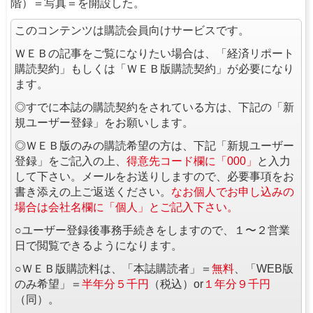
階）＝写真＝を開設した。
このコンテンツは購読会員向けサービスです。
ＷＥＢの記事をご覧になりたい場合は、「経済リポート
購読契約」もしくは「ＷＥＢ版購読契約」が必要になり
ます。
◎すでに本誌の購読契約をされている方は、下記の「新
規ユーザー登録」をお願いします。
◎ＷＥＢ版のみの購読希望の方は、下記「新規ユーザー
登録」をご記入の上、
得意先コード欄に「000」
と入力
して下さい。メールをお送りしますので、必要事項をお
書き添えの上ご返送ください。
なお個人でお申し込みの
場合は会社名欄に「個人」とご記入下さい。
○ユーザー登録後事務手続きをしますので、１〜２営業
日で閲覧できるようになります。
○ＷＥＢ版購読料は、「本誌購読者」＝
無料
、「WEB版
のみ希望」＝
半年分５千円
（税込）or
１年分９千円
（同）。