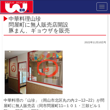
Toggl
navig
中華料理山珍
問屋町に無人販売店開設
豚まん、ギョウザを販売
2022年11月10日号
中華料理の「山珍」（岡山市北区丸の内２─12─22）が問
屋町に無人販売店（同市問屋町11─１０１・三鼓ビル１