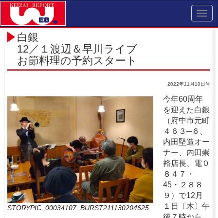
Toggl
navig
白銀
12／１渡辺＆早川ライブ
お節料理の予約スタート
2022年11月10日号
今年60周年
を迎えた白銀
（府中市元町
４６３─６、
内田堅造オー
ナー、内田崇
裕店長、電０
８４７・
45・２８８
９）で12月
１日〔木〕午
STORYPIC_00034107_BURST211130204625
後７時から、