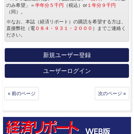
のみ希望」＝
半年分５千円
（税込）or
１年分９千円
（同）。
※なお、本誌（経済リポート）の購読を希望する方は、
直接弊社（電
０８４・９３１・２０００
）までご連絡く
ださい。
新規ユーザー登録
ユーザーログイン
« 前のページ
次のページ »