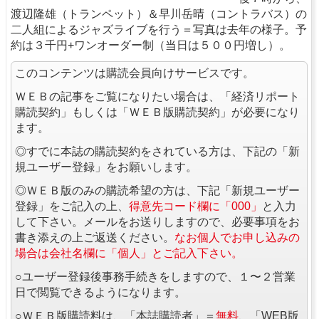
渡辺隆雄（トランペット）＆早川岳晴（コントラバス）の
二人組によるジャズライブを行う＝写真は去年の様子。予
約は３千円+ワンオーダー制（当日は５００円増し）。
このコンテンツは購読会員向けサービスです。
ＷＥＢの記事をご覧になりたい場合は、「経済リポート
購読契約」もしくは「ＷＥＢ版購読契約」が必要になり
ます。
◎すでに本誌の購読契約をされている方は、下記の「新
規ユーザー登録」をお願いします。
◎ＷＥＢ版のみの購読希望の方は、下記「新規ユーザー
登録」をご記入の上、
得意先コード欄に「000」
と入力
して下さい。メールをお送りしますので、必要事項をお
書き添えの上ご返送ください。
なお個人でお申し込みの
場合は会社名欄に「個人」とご記入下さい。
○ユーザー登録後事務手続きをしますので、１〜２営業
日で閲覧できるようになります。
○ＷＥＢ版購読料は、「本誌購読者」＝
無料
、「WEB版