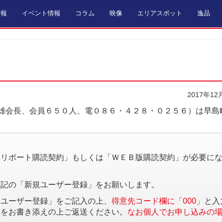
情報
イベント情報
コラム
映像
エリアスポット
逸品
2017年12
雄会長、会員６５０人、電０８６・４２８・０２５６）は早島
。
済リポート購読契約」もしくは「ＷＥＢ版購読契約」が必要に
下記の「新規ユーザー登録」をお願いします。
規ユーザー登録」をご記入の上、
得意先コード欄に「000」
と入
項をお書き添えの上ご返送ください。
なお個人でお申し込みの