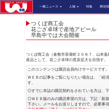
一般ニュース
人物
特集
興信
つくぼ商工会
花ござ卓球で産地アピール
早島中では大会開催
つくぼ商工会（倉敷市茶屋町２０８７、山本嘉
産品として、花ござ卓球の普及拡大を目指す。
このコンテンツは購読会員向けサービスです
ＷＥＢの記事をご覧になりたい場合は、「経
す。
◎すでに本誌の購読契約をされている方は、
◎ＷＥＢ版のみの購読希望の方は、下記「新
下さい。メールをお送りしますので、必要事