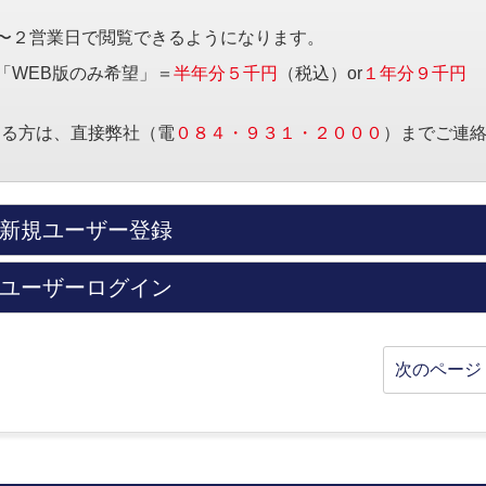
〜２営業日で閲覧できるようになります。
「WEB版のみ希望」＝
半年分５千円
（税込）or
１年分９千円
する方は、直接弊社（電
０８４・９３１・２０００
）までご連
新規ユーザー登録
ユーザーログイン
次のページ 