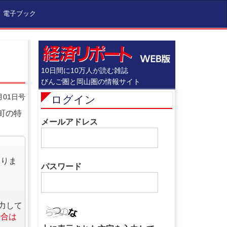
電子ブック
10日間に10万人が読む雑誌
びんご圏と岡山圏の情報サイト
月01日号
ログイン
町の特
メールアドレス
なりま
パスワード
力して
場合は