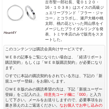
古市聖一郎社長、電０１２０・
16・１０３８）はスイスの高級ジ
ュエリーブランド「フラー・ジャ
コー」とコラボし、瀬戸大橋や桃
太郎、桃の花といった岡山県をイ
メージしたブライダルリングを発
Heart4Y
表、トミヤ本店のみで販売をスタ
ートした。
このコンテンツは購読会員向けサービスです。
ＷＥＢの記事をご覧になりたい場合は、「経済リポート
購読契約」もしくは「ＷＥＢ版購読契約」が必要になり
ます。
◎すでに本誌の購読契約をされている方は、下記の「新
規ユーザー登録」をお願いします。
◎ＷＥＢ版のみの購読希望の方は、下記「新規ユーザー
登録」をご記入の上、
得意先コード欄に「000」
と入力
して下さい。メールをお送りしますので、必要事項をお
書き添えの上ご返送ください。
なお個人でお申し込みの