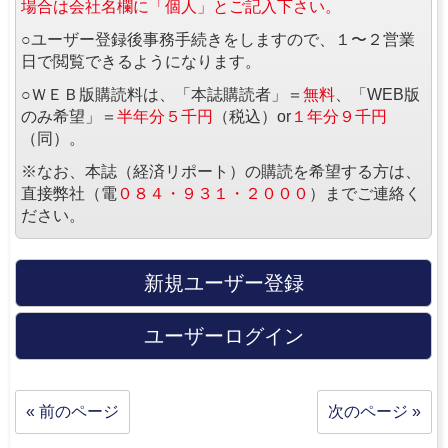
場合は会社名欄に「個人」とご記入下さい。
○ユーザー登録後事務手続きをしますので、１〜２営業
日で閲覧できるようになります。
○ＷＥＢ版購読料は、「本誌購読者」＝
無料
、「WEB版
のみ希望」＝
半年分５千円
（税込）or
１年分９千円
（同）。
※なお、本誌（経済リポート）の購読を希望する方は、
直接弊社（電
０８４・９３１・２０００
）までご連絡く
ださい。
新規ユーザー登録
ユーザーログイン
« 前のページ
次のページ »