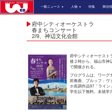
一般ニュース
人物
特集
興信
府中シティオーケストラ
春まちコンサート
2/9、神辺文化会館
府中シティオーケストラ
後２時から、福山市神
で開催される。
プログラムは、ワーグ
前奏曲、ブルッフ：ヴ
ホ長調作品97「ライ
学生以下無料。未就学