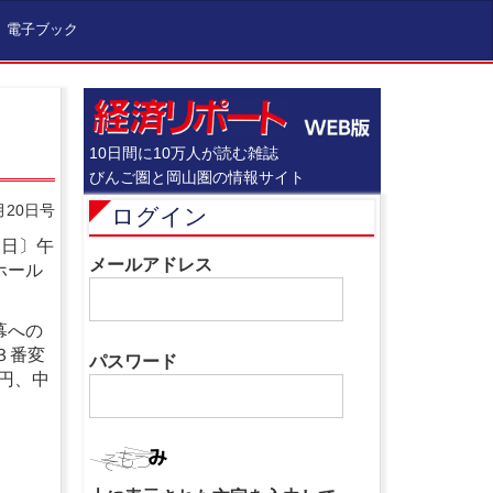
電子ブック
10日間に10万人が読む雑誌
びんご圏と岡山圏の情報サイト
月20日号
ログイン
〔日〕午
メールアドレス
ホール
幕への
３番変
パスワード
円、中