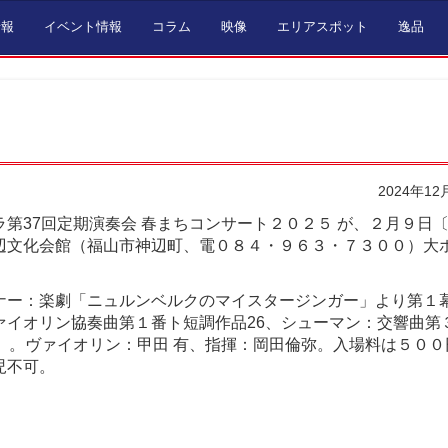
情報
イベント情報
コラム
映像
エリアスポット
逸品
2024年12
第37回定期演奏会 春まちコンサート２０２５ が、２月９日
辺文化会館（福山市神辺町、電０８４・９６３・７３００）大
ナー：楽劇「ニュルンベルクのマイスタージンガー」より第１
ァイオリン協奏曲第１番ト短調作品26、シューマン：交響曲第
ン」。ヴァイオリン：甲田 有、指揮：岡田倫弥。入場料は５００
児不可。