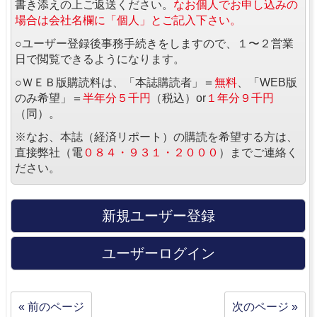
書き添えの上ご返送ください。
なお個人でお申し込みの
場合は会社名欄に「個人」とご記入下さい。
○ユーザー登録後事務手続きをしますので、１〜２営業
日で閲覧できるようになります。
○ＷＥＢ版購読料は、「本誌購読者」＝
無料
、「WEB版
のみ希望」＝
半年分５千円
（税込）or
１年分９千円
（同）。
※なお、本誌（経済リポート）の購読を希望する方は、
直接弊社（電
０８４・９３１・２０００
）までご連絡く
ださい。
新規ユーザー登録
ユーザーログイン
« 前のページ
次のページ »