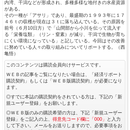
内湾、干潟などが形成され、多種多様な地付きの水産資源
がある。
その一種が「アサリ」であり、最盛期の１９９３年に１７
４６ｔの収穫が現在は３ｔに落ち込んでいる。その原因を
前号（６月10日方）で「山間部から小川を伝って流入す
る「栄養塩類」（リン・窒素）が減り、干潟で生物が育ち
にくい環境になっている」と記している。今回はその改善
に努めている人々の取り組みについてリポートする。（西
亀悟）
このコンテンツは購読会員向けサービスです。
ＷＥＢの記事をご覧になりたい場合は、「経済リポート
購読契約」もしくは「ＷＥＢ版購読契約」が必要になり
ます。
◎すでに本誌の購読契約をされている方は、下記の「新
規ユーザー登録」をお願いします。
◎ＷＥＢ版のみの購読希望の方は、下記「新規ユーザー
登録」をご記入の上、
得意先コード欄に「000」
と入力
して下さい。メールをお送りしますので、必要事項をお