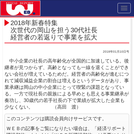
Toggl
navig
2018年新春特集
次世代の岡山を担う30代社長
経営者の若返りで事業を拡大
2018年01月10日号
中小企業の社長の高年齢化が全国的に加速している。後
継者が見つからず、高齢となっても一線を退くことができ
ない会社が増えているためだ。経営者の高齢化が進むにつ
れて減収減益企業の割合は増えるというデータがあり、事
業承継は岡山の中小企業にとって喫緊の課題となってい
る。一方で現社長の親族による早めとも思える事業継承が
奏功し、30歳代の若手社長の下で業績が拡大した企業も
少なくない。 （高田 渡）
このコンテンツは購読会員向けサービスです。
ＷＥＢの記事をご覧になりたい場合は、「経済リポート