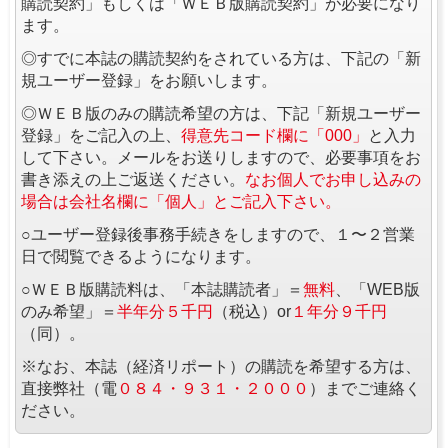
購読契約」もしくは「ＷＥＢ版購読契約」が必要になり
ます。
◎すでに本誌の購読契約をされている方は、下記の「新
規ユーザー登録」をお願いします。
◎ＷＥＢ版のみの購読希望の方は、下記「新規ユーザー
登録」をご記入の上、
得意先コード欄に「000」
と入力
して下さい。メールをお送りしますので、必要事項をお
書き添えの上ご返送ください。
なお個人でお申し込みの
場合は会社名欄に「個人」とご記入下さい。
○ユーザー登録後事務手続きをしますので、１〜２営業
日で閲覧できるようになります。
○ＷＥＢ版購読料は、「本誌購読者」＝
無料
、「WEB版
のみ希望」＝
半年分５千円
（税込）or
１年分９千円
（同）。
※なお、本誌（経済リポート）の購読を希望する方は、
直接弊社（電
０８４・９３１・２０００
）までご連絡く
ださい。