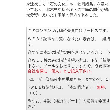
が連携して「石の文化」や「笠岡諸島」を題材
いており、北木島や採石場への市民の関心が高
光分野に見いだす事業の行方を取材した。
このコンテンツは購読会員向けサービスです
ＷＥＢの記事をご覧になりたい場合は、「経
す。
◎すでに本誌の購読契約をされている方は、
◎ＷＥＢ版のみの購読希望の方は、下記「新
下さい。メールをお送りしますので、必要事
会社名欄に「個人」とご記入下さい。
○ユーザー登録後事務手続きをしますので、１
○ＷＥＢ版購読料は、「本誌購読者」＝
無料
、
（同）。
※なお、本誌（経済リポート）の購読を希望
さい。