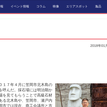
情報
イベント情報
コラム
映像
エリアスポット
逸品
2018年01
０１７年４月に笠岡市北木島の
を呼んだ。採石場には明治期か
場を見てもらうことで高級石材
ある北木島や、笠岡市、瀬戸内
岡市では現在、商工会議所と市