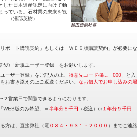
とした日本遺産認定に向けて動
まっている。石材業の未来を観
 （溝部英樹）
鶴田康範社長
。
済リポート購読契約」もしくは「ＷＥＢ版購読契約」が必要に
下記の「新規ユーザー登録」をお願いします。
規ユーザー登録」をご記入の上、
得意先コード欄に「000」
と入
項をお書き添えの上ご返送ください。
なお個人でお申し込みの
〜２営業日で閲覧できるようになります。
「WEB版のみ希望」＝
半年分５千円
（税込）or
１年分９千円
する方は、直接弊社（電
０８４・９３１・２０００
）までご連