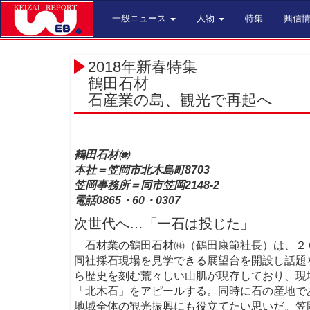
一般ニュース
人物
特集
興信
2018年新春特集
鶴田石材
石産業の島、観光で再起へ
鶴田石材㈱
本社＝笠岡市北木島町8703
笠岡事務所＝同市笠岡2148-2
電話0865・60・0307
次世代へ…「一石は投じた」
石材業の鶴田石材㈱（鶴田康範社長）は、２
同社採石現場を見学できる展望台を開設し話題
ら歴史を刻む荒々しい山肌が現存しており、現
「北木石」をアピールする。同時に石の産地で
地域全体の観光振興にも役立てたい思いだ。笠