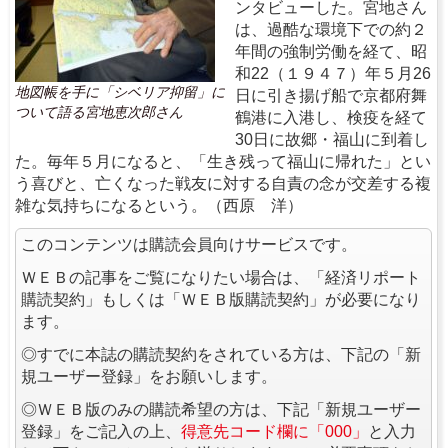
ンタビューした。宮地さん
は、過酷な環境下での約２
年間の強制労働を経て、昭
和22（１９４７）年５月26
地図帳を手に「シベリア抑留」に
日に引き揚げ船で京都府舞
ついて語る宮地恵次郎さん
鶴港に入港し、検疫を経て
30日に故郷・福山に到着し
た。毎年５月になると、「生き残って福山に帰れた」とい
う喜びと、亡くなった戦友に対する自責の念が交差する複
雑な気持ちになるという。（西原 洋）
このコンテンツは購読会員向けサービスです。
ＷＥＢの記事をご覧になりたい場合は、「経済リポート
購読契約」もしくは「ＷＥＢ版購読契約」が必要になり
ます。
◎すでに本誌の購読契約をされている方は、下記の「新
規ユーザー登録」をお願いします。
◎ＷＥＢ版のみの購読希望の方は、下記「新規ユーザー
登録」をご記入の上、
得意先コード欄に「000」
と入力