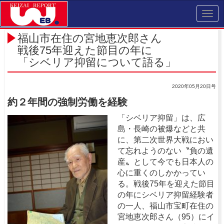
Toggl
navig
福山市在住の宮地恵次郎さん
戦後75年迎えた節目の年に
「シベリア抑留について語る」
2020年05月20日号
約２年間の強制労働を経験
「シベリア抑留」は、広
島・長崎の被爆などと共
に、第二次世界大戦におい
て忘れようのない〝負の遺
産〟として今でも日本人の
心に重くのしかかってい
る。戦後75年を迎えた節目
の年にシベリア抑留経験者
の一人、福山市宝町在住の
宮地恵次郎さん（95）にイ