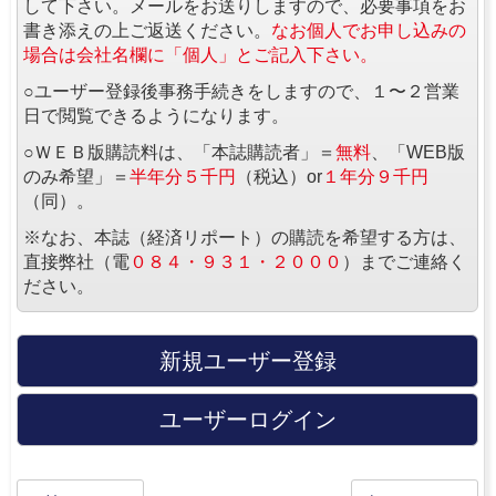
して下さい。メールをお送りしますので、必要事項をお
書き添えの上ご返送ください。
なお個人でお申し込みの
場合は会社名欄に「個人」とご記入下さい。
○ユーザー登録後事務手続きをしますので、１〜２営業
日で閲覧できるようになります。
○ＷＥＢ版購読料は、「本誌購読者」＝
無料
、「WEB版
のみ希望」＝
半年分５千円
（税込）or
１年分９千円
（同）。
※なお、本誌（経済リポート）の購読を希望する方は、
直接弊社（電
０８４・９３１・２０００
）までご連絡く
ださい。
新規ユーザー登録
ユーザーログイン