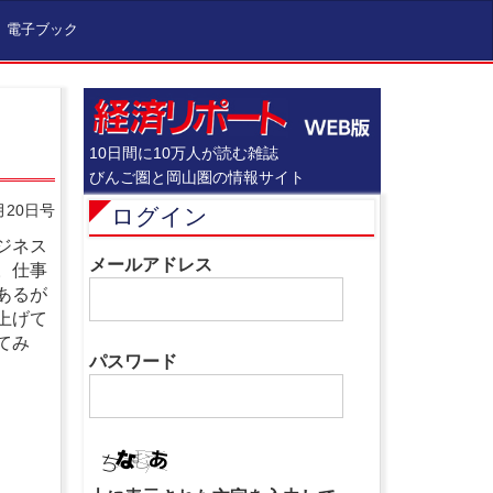
電子ブック
10日間に10万人が読む雑誌
びんご圏と岡山圏の情報サイト
月20日号
ログイン
ジネス
メールアドレス
。仕事
あるが
上げて
てみ
パスワード