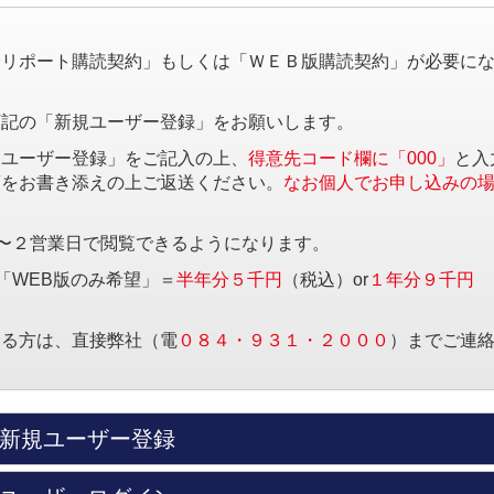
。
済リポート購読契約」もしくは「ＷＥＢ版購読契約」が必要に
下記の「新規ユーザー登録」をお願いします。
規ユーザー登録」をご記入の上、
得意先コード欄に「000」
と入
項をお書き添えの上ご返送ください。
なお個人でお申し込みの
〜２営業日で閲覧できるようになります。
「WEB版のみ希望」＝
半年分５千円
（税込）or
１年分９千円
する方は、直接弊社（電
０８４・９３１・２０００
）までご連
新規ユーザー登録