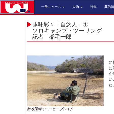
一般ニュース
人物
特集
興信
趣味彩々「自悠人」①
ソロキャンプ・ツーリング
記者 稲毛一郎
「
に
に
企
い
た
鎗水湖畔でコーヒーブレイク