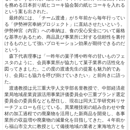
を務める日本折り紙ヒコーキ協会製の紙ヒコーキを入れる
という案も出された。
最終的には、「チーム渡邊」が５年前から毎年行ってい
る「伊勢神宮奉納プロジェクト」に直結させたいという。
伊勢神宮（内宮）への奉納は、食の安心安全について厳格
な基準があるため、商品及び事業所に対する信頼性を裏付
けるものとして強いプロモーション効果が期待できるのだ
という。
森下代表理事は「一昨年の菓子博や昨年の甘いものフェ
スタのように、会員事業所が協力して菓子業界の活性化を
図ってきました。この度の渡邊先生の提案も魅力的であ
り、会員にも協力を呼び掛けていきたい」と前向きに語っ
た。
渡邊教授は元三重大学人文学部名誉教授で、中部経済産
業局地域産業資源活用事業評価委員会や三重ブランド選定
委員会の委員長なども歴任し、現在は同大工学研究科リサ
ーチフェローも任じている。異業種技術の組み合わせや食
材の加工過程での廃棄物を活用した新商品を開発し、各事
業所の収益増や廃棄物の減量化を目指してきた。４年前か
ら福山市立大に教授として備後地域の業者と東海地方とを