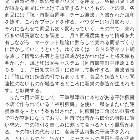
児玉昌造社長）製の食品パウダーを用意し、各協力菓子店
が得意な商品に仕上げて販売するというもの。その際、各
商品には「祝・市制百周年 チーム渡邊」と書かれた焼印
を捺す。これがブランドを作る。パウダーは毎月変わり、
それに合わせて商品も次々変わっていく。その中で、売れ
行きや購買層などを調査し、月１回程度集まって情報を共
有しながら、マーケット理論に照らして売れる商品づくり
に活かしていこうという。ゆくゆくは、ＳＮＳ等ネット網
を通して情報の共有と意思疎通がはかれれば－と将来像も
明かした。焼き印は㈱キャステム（同市御幸町中津原１８
０８－１、戸田拓夫社長）に依頼して製作する。渡邊教授
は「福山市は鋳造の町でもあります。食品と鋳造という関
連性のないものが融合するところに新規の創造が生まれま
す」と鼓舞する。
ふたつ目の策として、三重県津市に本社がある平治煎餅
本店で作られている「福引煎餅」を使い、県をまたいだ連
携事業を－という案も出された。同煎餅は三角形の巾着状
で中が空洞になっており、同市では昔から節分の時期に買
い求め、中の福引を楽しみに割って食べるという風習があ
る。その福引の代わりに、各菓子店特製の干菓子を入れ
る、というものだ。ほかに、キャステムの戸田社長が代表