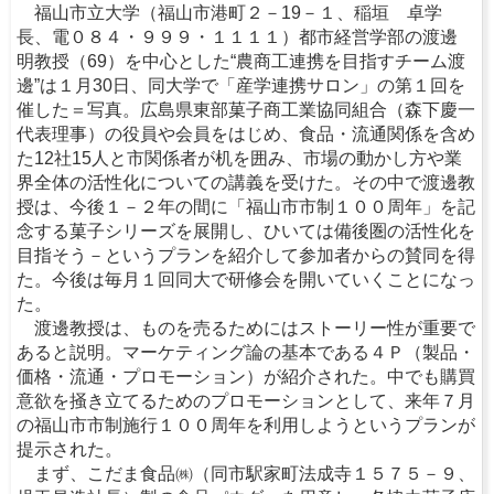
福山市立大学（福山市港町２－19－１、稲垣 卓学
長、電０８４・９９９・１１１１）都市経営学部の渡邊
明教授（69）を中心とした“農商工連携を目指すチーム渡
邊”は１月30日、同大学で「産学連携サロン」の第１回を
催した＝写真。広島県東部菓子商工業協同組合（森下慶一
代表理事）の役員や会員をはじめ、食品・流通関係を含め
た12社15人と市関係者が机を囲み、市場の動かし方や業
界全体の活性化についての講義を受けた。その中で渡邊教
授は、今後１－２年の間に「福山市市制１００周年」を記
念する菓子シリーズを展開し、ひいては備後圏の活性化を
目指そう－というプランを紹介して参加者からの賛同を得
た。今後は毎月１回同大で研修会を開いていくことになっ
た。
渡邊教授は、ものを売るためにはストーリー性が重要で
あると説明。マーケティング論の基本である４Ｐ（製品・
価格・流通・プロモーション）が紹介された。中でも購買
意欲を掻き立てるためのプロモーションとして、来年７月
の福山市市制施行１００周年を利用しようというプランが
提示された。
まず、こだま食品㈱（同市駅家町法成寺１５７５－９、