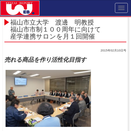
Toggl
navig
福山市立大学 渡邊 明教授
福山市市制１００周年に向けて
産学連携サロンを月１回開催
2015年02月10日号
売れる商品を作り活性化目指す