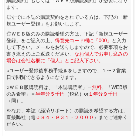
購読契約」もしくは「ＷＥＢ版購読契約」が必要になり
ます。
◎すでに本誌の購読契約をされている方は、下記の「新
規ユーザー登録」をお願いします。
◎ＷＥＢ版のみの購読希望の方は、下記「新規ユーザー
登録」をご記入の上、
得意先コード欄に「000」
と入力
して下さい。メールをお送りしますので、必要事項をお
書き添えの上ご返送ください。
なお個人でお申し込みの
場合は会社名欄に「個人」とご記入下さい。
○ユーザー登録後事務手続きをしますので、１〜２営業
日で閲覧できるようになります。
○ＷＥＢ版購読料は、「本誌購読者」＝
無料
、「WEB版
のみ希望」＝
半年分５千円
（税込）or
１年分９千円
（同）。
※なお、本誌（経済リポート）の購読を希望する方は、
直接弊社（電
０８４・９３１・２０００
）までご連絡く
ださい。