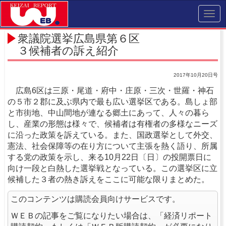
Toggl
navig
衆議院選挙広島県第６区
３候補者の訴え紹介
2017年10月20日号
広島6区は三原・尾道・府中・庄原・三次・世羅・神石
の５市２郡に及ぶ県内で最も広い選挙区である。島しょ部
と市街地、中山間地が連なる郷土にあって、人々の暮ら
し、産業の形態は様々で、候補者は有権者の多様なニーズ
に沿った政策を訴えている。また、国政選挙として外交、
憲法、社会保障等の在り方について主張を熱く語り、所属
する党の政策を示し、来る10月22日〔日〕の投開票日に
向け一段と白熱した選挙戦となっている。この選挙区に立
候補した３者の熱き訴えをここに可能な限りまとめた。
このコンテンツは購読会員向けサービスです。
ＷＥＢの記事をご覧になりたい場合は、「経済リポート