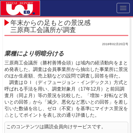
Toggl
navig
年末からの足もとの景況感
三原商工会議所が調査
2018年02月20日号
業種により明暗分ける
三原商工会議所（勝村善博会頭）は域内の経済動向をまと
め発表した。調査は会員事業所から抽出した事業所に景況
のほか生産額、売上額などの設問で調査し回答を得た。
調査はＤＩ（ディフュージョン・インデックス）方式と
呼ばれる手法を用い、調査対象月（17年12月）と前回調
査月（同よ月）等の景況を比較した。「増加・好転など良
いとの回答」から「減少、悪化など悪いとの回答」を差し
引いた数値を出し、ゼロ（不変）を基準にマイナス景況を
△としてポイントを表し次の通り評価した。
このコンテンツは購読会員向けサービスです。