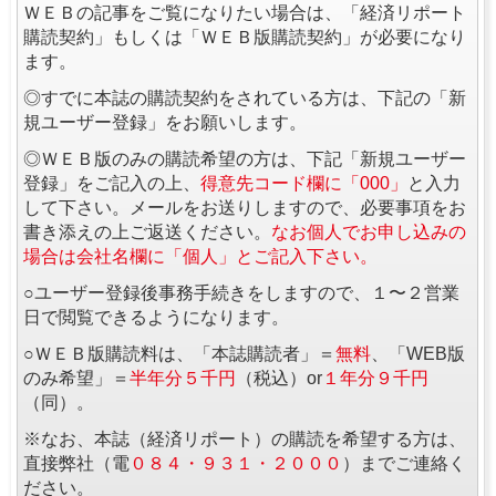
ＷＥＢの記事をご覧になりたい場合は、「経済リポート
購読契約」もしくは「ＷＥＢ版購読契約」が必要になり
ます。
◎すでに本誌の購読契約をされている方は、下記の「新
規ユーザー登録」をお願いします。
◎ＷＥＢ版のみの購読希望の方は、下記「新規ユーザー
登録」をご記入の上、
得意先コード欄に「000」
と入力
して下さい。メールをお送りしますので、必要事項をお
書き添えの上ご返送ください。
なお個人でお申し込みの
場合は会社名欄に「個人」とご記入下さい。
○ユーザー登録後事務手続きをしますので、１〜２営業
日で閲覧できるようになります。
○ＷＥＢ版購読料は、「本誌購読者」＝
無料
、「WEB版
のみ希望」＝
半年分５千円
（税込）or
１年分９千円
（同）。
※なお、本誌（経済リポート）の購読を希望する方は、
直接弊社（電
０８４・９３１・２０００
）までご連絡く
ださい。