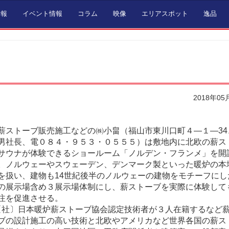
情報
イベント情報
コラム
映像
エリアスポット
逸品
2018年05
ストーブ販売施工などの㈱小畠（福山市東川口町４―１―34
男社長、電０８４・９５３・０５５５）は敷地内に北欧の薪ス
サウナが体験できるショールーム「ノルデン・フランメ」を開
。ノルウェーやスウェーデン、デンマーク製といった暖炉の本
を扱い、建物も14世紀後半のノルウェーの建物をモチーフにし
の展示場含め３展示場体制にし、薪ストーブを実際に体験して
注を促進させる。
社〕日本暖炉薪ストーブ協会認定技術者が３人在籍するなど
ブの設計施工の高い技術と北欧やアメリカなど世界各国の薪ス