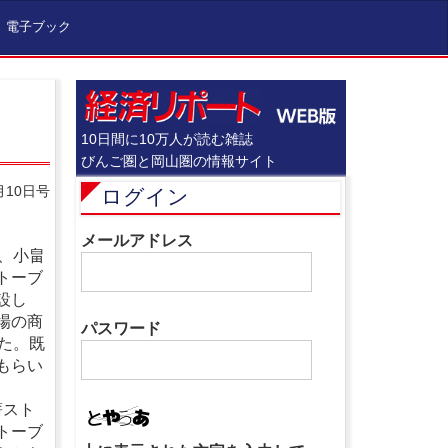
電子ブック
10日間に10万人が読む雑誌
びんご圏と岡山圏の情報サイト
月10日号
ログイン
メールアドレス
、小畠
トーブ
設し
場の商
パスワード
た。既
もらい
薪スト
トーブ