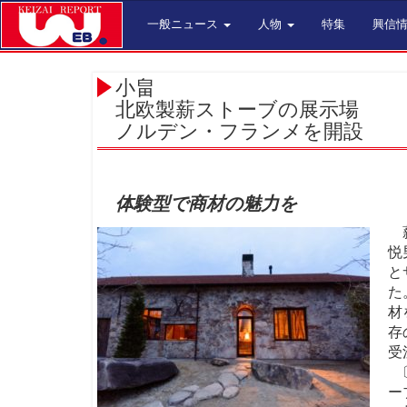
一般ニュース
人物
特集
興信
小畠
北欧製薪ストーブの展示場
ノルデン・フランメを開設
体験型で商材の魅力を
薪
悦
と
た
材
存
受
〔
ー