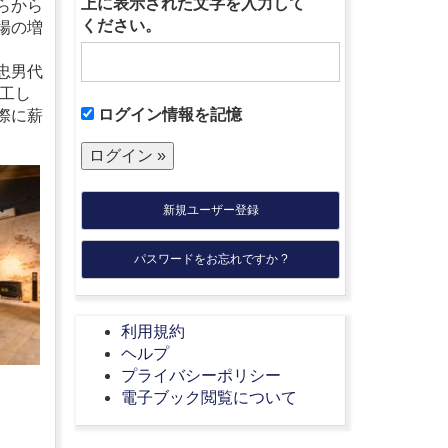
上に表示された文字を入力して
らから
ください。
場の増
忠男代
工し
ログイン情報を記憶
際に薪
新規ユーザー登録
パスワードをお忘れですか ?
利用規約
ヘルプ
プライバシーポリシー
電子ブック閲覧について