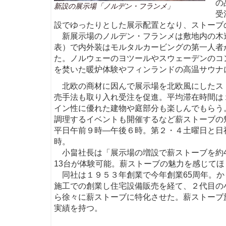
の
新設の展示場「ノルデン・フランメ」
受
設でゆったりとした展示配置となり、ストーブ
新展示場のノルデン・フランメは敷地内の木
表）で内外装はモルタルカービングの第一人者
た。ノルウェーのヨツールやスウェーデンのコ
を焚いた暖炉体験やフィンランドの高温サウナ
北欧の商材に因んで展示場を北欧風にしたス
売手法も取り入れ受注を促進。平均滞在時間は
イン性に優れた建物や庭部分も楽しんでもらう
調理するイベントも開催するなど薪ストーブの
平日午前９時―午後６時。第２・４土曜日と日
時。
小畠社長は「展示場の増設で薪ストーブを約4
13台が体験可能。薪ストーブの魅力を感じて
同社は１９５３年創業で今年創業65周年。か
施工での創業し住宅設備販売を経て、２代目の
ら徐々に薪ストーブに特化させた。薪ストーブ
実績を持つ。